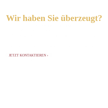
Wir haben Sie überzeugt?
Jetzt Gespräch vereinbaren!
Wir freuen uns von Ihnen zu hören !
Wir behandeln Ihre Anfrage mit großer Sorgfalt
und
werden uns schnellstmöglich bei Ihnen melden.
JETZT KONTAKTIEREN ›
Herzlichst, Kevin Murphy & Team